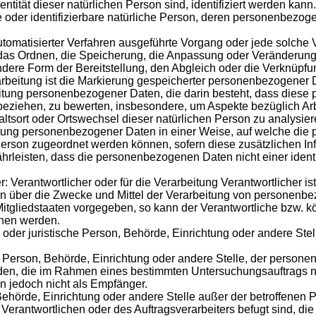
entität dieser natürlichen Person sind, identifiziert werden kann.
rte oder identifizierbare natürliche Person, deren personenbezo
fe automatisierter Verfahren ausgeführte Vorgang oder jede so
 das Ordnen, die Speicherung, die Anpassung oder Veränderung
ndere Form der Bereitstellung, den Abgleich oder die Verknüpf
beitung ist die Markierung gespeicherter personenbezogener Da
erarbeitung personenbezogener Daten, die darin besteht, dass d
 beziehen, zu bewerten, insbesondere, um Aspekte bezüglich Arbe
thaltsort oder Ortswechsel dieser natürlichen Person zu analysi
tung personenbezogener Daten in einer Weise, auf welche di
n Person zugeordnet werden können, sofern diese zusätzlichen 
leisten, dass die personenbezogenen Daten nicht einer identif
r: Verantwortlicher oder für die Verarbeitung Verantwortlicher is
en über die Zwecke und Mittel der Verarbeitung von personenbe
Mitgliedstaaten vorgegeben, so kann der Verantwortliche bzw.
ehen werden.
che oder juristische Person, Behörde, Einrichtung oder andere S
he Person, Behörde, Einrichtung oder andere Stelle, der perso
hörden, die im Rahmen eines bestimmten Untersuchungsauftrags
 jedoch nicht als Empfänger.
son, Behörde, Einrichtung oder andere Stelle außer der betroffen
 Verantwortlichen oder des Auftragsverarbeiters befugt sind, d