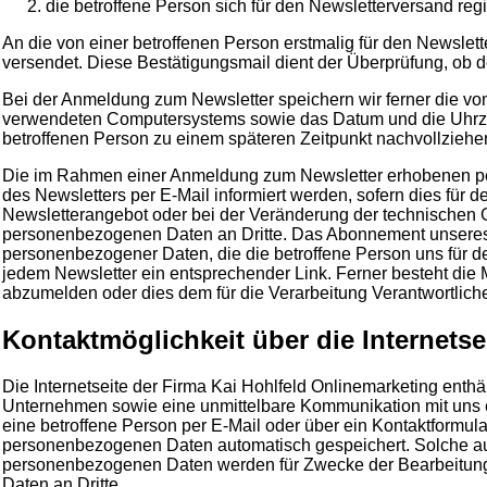
die betroffene Person sich für den Newsletterversand regis
An die von einer betroffenen Person erstmalig für den Newsle
versendet. Diese Bestätigungsmail dient der Überprüfung, ob d
Bei der Anmeldung zum Newsletter speichern wir ferner die vo
verwendeten Computersystems sowie das Datum und die Uhrzeit
betroffenen Person zu einem späteren Zeitpunkt nachvollziehen
Die im Rahmen einer Anmeldung zum Newsletter erhobenen p
des Newsletters per E-Mail informiert werden, sofern dies für 
Newsletterangebot oder bei der Veränderung der technischen 
personenbezogenen Daten an Dritte. Das Abonnement unseres N
personenbezogener Daten, die die betroffene Person uns für den
jedem Newsletter ein entsprechender Link. Ferner besteht die Mö
abzumelden oder dies dem für die Verarbeitung Verantwortlich
Kontaktmöglichkeit über die Internetse
Die Internetseite der Firma Kai Hohlfeld Onlinemarketing enth
Unternehmen sowie eine unmittelbare Kommunikation mit uns e
eine betroffene Person per E-Mail oder über ein Kontaktformula
personenbezogenen Daten automatisch gespeichert. Solche auf f
personenbezogenen Daten werden für Zwecke der Bearbeitung 
Daten an Dritte.