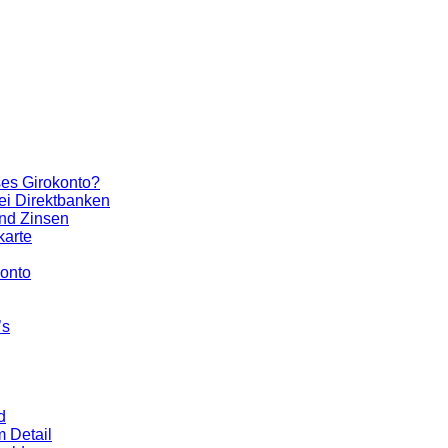
ses Girokonto?
ei Direktbanken
und Zinsen
karte
konto
’s
d
m Detail