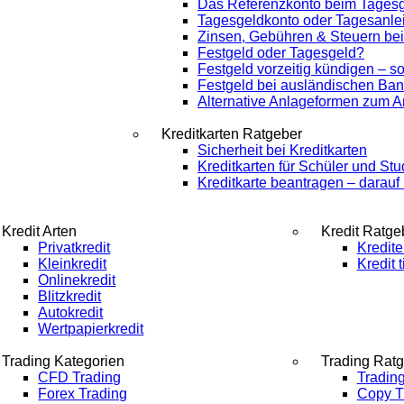
Das Referenzkonto beim Tages
Tagesgeldkonto oder Tagesanle
Zinsen, Gebühren & Steuern be
Festgeld oder Tagesgeld?
Festgeld vorzeitig kündigen – so
Festgeld bei ausländischen Ba
Alternative Anlageformen zum 
Kreditkarten Ratgeber
Sicherheit bei Kreditkarten
Kreditkarten für Schüler und St
Kreditkarte beantragen – darau
Kredit Arten
Kredit Ratge
Privatkredit
Kredite
Kleinkredit
Kredit 
Onlinekredit
Blitzkredit
Autokredit
Wertpapierkredit
Trading Kategorien
Trading Rat
CFD Trading
Trading
Forex Trading
Copy Tr