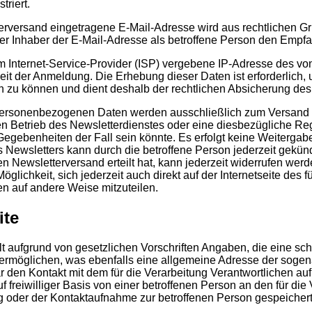
triert.
tterversand eingetragene E-Mail-Adresse wird aus rechtlichen 
er Inhaber der E-Mail-Adresse als betroffene Person den Empfan
m Internet-Service-Provider (ISP) vergebene IP-Adresse des v
 der Anmeldung. Die Erhebung dieser Daten ist erforderlich, 
 zu können und dient deshalb der rechtlichen Absicherung des 
ersonenbezogenen Daten werden ausschließlich zum Versand u
den Betrieb des Newsletterdienstes oder eine diesbezügliche Reg
Gegebenheiten der Fall sein könnte. Es erfolgt keine Weiterg
ewsletters kann durch die betroffene Person jederzeit gekündi
 Newsletterversand erteilt hat, kann jederzeit widerrufen werd
glichkeit, sich jederzeit auch direkt auf der Internetseite des
en auf andere Weise mitzuteilen.
ite
ält aufgrund von gesetzlichen Vorschriften Angaben, die eine 
rmöglichen, was ebenfalls eine allgemeine Adresse der sogena
r den Kontakt mit dem für die Verarbeitung Verantwortlichen au
reiwilliger Basis von einer betroffenen Person an den für die 
oder der Kontaktaufnahme zur betroffenen Person gespeichert