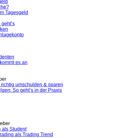
geld
ihe?
im Tagesgeld
 geht’s
nken
Anlagekonto
udenten
f kommt es an
ber
 richtig umschulden & sparen
tilgen: So geht’s in der Praxis
geber
 als Student
ading als Trading Trend