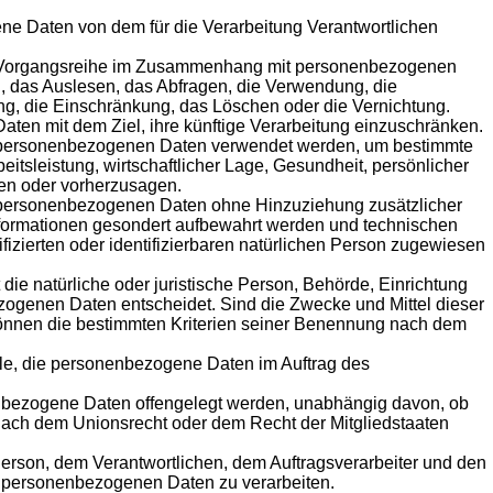
gene Daten von dem für die Verarbeitung Verantwortlichen
lche Vorgangsreihe im Zusammenhang mit personenbezogenen
, das Auslesen, das Abfragen, die Verwendung, die
ung, die Einschränkung, das Löschen oder die Vernichtung.
ten mit dem Ziel, ihre künftige Verarbeitung einzuschränken.
iese personenbezogenen Daten verwendet werden, um bestimmte
itsleistung, wirtschaftlicher Lage, Gesundheit, persönlicher
eren oder vorherzusagen.
e personenbezogenen Daten ohne Hinzuziehung zusätzlicher
Informationen gesondert aufbewahrt werden und technischen
izierten oder identifizierbaren natürlichen Person zugewiesen
t die natürliche oder juristische Person, Behörde, Einrichtung
zogenen Daten entscheidet. Sind die Zwecke und Mittel dieser
 können die bestimmten Kriterien seiner Benennung nach dem
telle, die personenbezogene Daten im Auftrag des
nenbezogene Daten offengelegt werden, unabhängig davon, ob
 nach dem Unionsrecht oder dem Recht der Mitgliedstaaten
en Person, dem Verantwortlichen, dem Auftragsverarbeiter und den
ie personenbezogenen Daten zu verarbeiten.