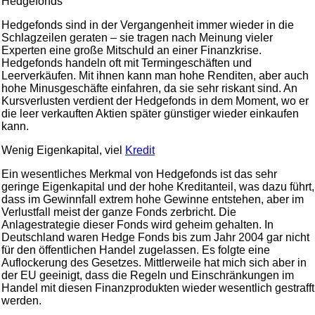
Hedgefonds
Hedgefonds sind in der Vergangenheit immer wieder in die
Schlagzeilen geraten – sie tragen nach Meinung vieler
Experten eine große Mitschuld an einer Finanzkrise.
Hedgefonds handeln oft mit Termingeschäften und
Leerverkäufen. Mit ihnen kann man hohe Renditen, aber auch
hohe Minusgeschäfte einfahren, da sie sehr riskant sind. An
Kursverlusten verdient der Hedgefonds in dem Moment, wo er
die leer verkauften Aktien später günstiger wieder einkaufen
kann.
Wenig Eigenkapital, viel
Kredit
Ein wesentliches Merkmal von Hedgefonds ist das sehr
geringe Eigenkapital und der hohe Kreditanteil, was dazu führt,
dass im Gewinnfall extrem hohe Gewinne entstehen, aber im
Verlustfall meist der ganze Fonds zerbricht. Die
Anlagestrategie dieser Fonds wird geheim gehalten. In
Deutschland waren Hedge Fonds bis zum Jahr 2004 gar nicht
für den öffentlichen Handel zugelassen. Es folgte eine
Auflockerung des Gesetzes. Mittlerweile hat mich sich aber in
der EU geeinigt, dass die Regeln und Einschränkungen im
Handel mit diesen Finanzprodukten wieder wesentlich gestrafft
werden.