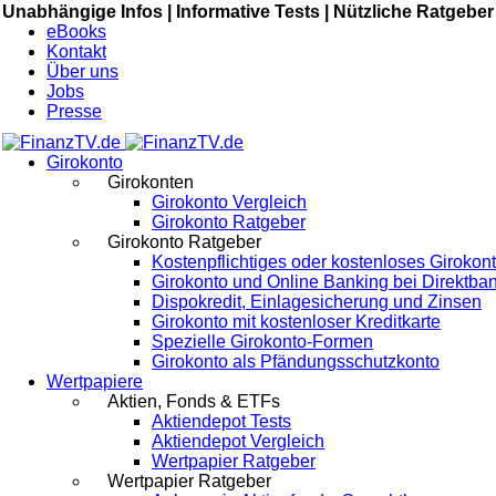
Unabhängige Infos |
Informative Tests |
Nützliche Ratgeber
eBooks
Kontakt
Über uns
Jobs
Presse
Girokonto
Girokonten
Girokonto Vergleich
Girokonto Ratgeber
Girokonto Ratgeber
Kostenpflichtiges oder kostenloses Girokon
Girokonto und Online Banking bei Direktba
Dispokredit, Einlagesicherung und Zinsen
Girokonto mit kostenloser Kreditkarte
Spezielle Girokonto-Formen
Girokonto als Pfändungsschutzkonto
Wertpapiere
Aktien, Fonds & ETFs
Aktiendepot Tests
Aktiendepot Vergleich
Wertpapier Ratgeber
Wertpapier Ratgeber