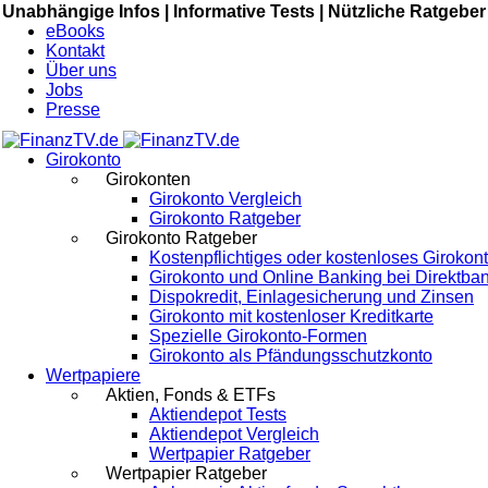
Unabhängige Infos |
Informative Tests |
Nützliche Ratgeber
eBooks
Kontakt
Über uns
Jobs
Presse
Girokonto
Girokonten
Girokonto Vergleich
Girokonto Ratgeber
Girokonto Ratgeber
Kostenpflichtiges oder kostenloses Girokon
Girokonto und Online Banking bei Direktba
Dispokredit, Einlagesicherung und Zinsen
Girokonto mit kostenloser Kreditkarte
Spezielle Girokonto-Formen
Girokonto als Pfändungsschutzkonto
Wertpapiere
Aktien, Fonds & ETFs
Aktiendepot Tests
Aktiendepot Vergleich
Wertpapier Ratgeber
Wertpapier Ratgeber