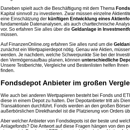
Daneben spielt auch die Beschäftigung mit dem Thema
Fonds
Kapital sinnvoll zu investieren. Zwar müssen einzelne Aktienti
eine Einschätzung der
künftigen Entwicklung eines Aktienf
fundamentale Datenanalysen, als auch charttechnische Analys
vor. So erfahren Sie alles über die
Geldanlage in Investment
müssen.
Auf FinanzenOnline.org erfahren Sie alles rund um die
Geldan
zunächst ein Wertpapierdepot nötig. Genau wie Aktien, müsse
werden. Je nachdem, welche Schwerpunkte Sie bei der Investi
den Vermögensaufbau planen, können
unterschiedliche Depo
Unsere Testberichte, Vergleiche und Bestenlisten helfen Ihnen 
finden.
Fondsdepot Anbieter im großen Vergle
Wie auch bei anderen Wertpapieren besteht bei Fonds und ET
diese in einem Depot zu halten. Der Depotanbieter tritt als Die
Transaktionen durchführt. Fonds werden an den großen Börse
außerbörslichen Direkthandel ist die Platzierung von Orders üb
Aber welcher Anbieter von Fondsdepots ist der beste und welc
Anlagefonds? Die Antwort auf diese Fragen hängen von den pe