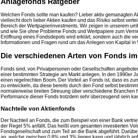
Anlagefonds Ratgeber
Welchen Fonds sollte man kaufen? Lieber aktiv gemanagten A
vielleicht doch lieber Aktien kaufen und das Risiko selbst vert
Bereich der Wertpapierinvestments. Wir zeigen in unserem um
und wie Sie ohne Probleme Fonds und Wertpapiere zum Verm
Eröffnung eines Fondsdepots wird erklärt, sondern auch die v
Informationen und Fragen rund um das Anlegen von Kapital in
Die verschiedenen Arten von Fonds im
Fonds sind, von Privatpersonen oder Gesellschaften angebotene,
einer bestimmten Strategie am Markt anlegen. In den 1990er J
einen regelrechten Boom. Der Vorteil an Fonds ist, dass es zum 
zu entwickeln, da diese bereits durch den Fond selbst bestimm
normalerweise breiten Streuung über verschiedene Branchen hin
Performance dieser Fonds trotzdem sehr überzeugend sein ka
Nachteile von Aktienfonds
Der Nachteil an Fonds, die zum Beispiel von einer Bank vertri
der Regel 5% anfällt. Das heißt vom gesamten investierten V
Fondsgesellschaft und zum Teil an die Bank abgeführt. Darüb
an, welche zwischen 0,8% und 3% liegen kann und jährlich anfä