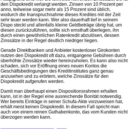
den Dispokredit verlangt werden. Zinsen von 10 Prozent per
anno, teilweise sogar mehr als 15 Prozent sind üblich,
wodurch die Inanspruchnahme dieses Kredites mit der Zeit
sehr teuer werden kann. Wer also dauerhaft tief in seinem
Dispo steckt und allenfalls kleine Geldbeträge übrig hat, um
diesen zurückzuführen, sollte sich ernsthaft überlegen, ihn
durch einen gewöhnlichen Ratenkredit abzulösen, dessen
Zinssätze in der Regel deutlich niedriger liegen.
Gerade Direktbanken und Anbieter kostenloser Girokonten
nutzen den Dispokredit oft dazu, entgangene Gebühren durch
überhöhte Zinssätze wieder hereinzuholen. Es kann also nicht
schaden, sich vor Eröffnung eines neuen Kontos die
Geschäftsbedingungen des Kreditinstitutes ganz genau
anzusehen und zu erörtern, welche Zinssätze für den
Dispokredit aufgerufen werden.
Damit man überhaupt einen Dispositionsrahmen erhalten
kann, ist in der Regel eine ausreichende Bonität notwendig.
Wer bereits Einträge in seiner Schufa-Akte vorzuweisen hat,
erhält meist keinen Dispokredit. In diesem Fall spricht man
auch von einem reinen Guthabenkonto, das vom Kunden nicht
überzogen werden kann.
Zu unserem Girokonto Vergleich