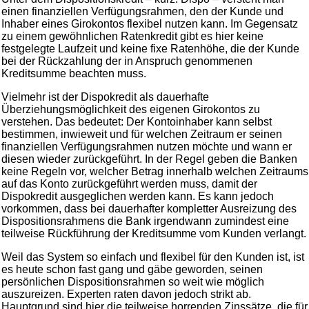
einen finanziellen Verfügungsrahmen, den der Kunde und
Inhaber eines Girokontos flexibel nutzen kann. Im Gegensatz
zu einem gewöhnlichen Ratenkredit gibt es hier keine
festgelegte Laufzeit und keine fixe Ratenhöhe, die der Kunde
bei der Rückzahlung der in Anspruch genommenen
Kreditsumme beachten muss.
Vielmehr ist der Dispokredit als dauerhafte
Überziehungsmöglichkeit des eigenen Girokontos zu
verstehen. Das bedeutet: Der Kontoinhaber kann selbst
bestimmen, inwieweit und für welchen Zeitraum er seinen
finanziellen Verfügungsrahmen nutzen möchte und wann er
diesen wieder zurückgeführt. In der Regel geben die Banken
keine Regeln vor, welcher Betrag innerhalb welchen Zeitraums
auf das Konto zurückgeführt werden muss, damit der
Dispokredit ausgeglichen werden kann. Es kann jedoch
vorkommen, dass bei dauerhafter kompletter Ausreizung des
Dispositionsrahmens die Bank irgendwann zumindest eine
teilweise Rückführung der Kreditsumme vom Kunden verlangt.
Weil das System so einfach und flexibel für den Kunden ist, ist
es heute schon fast gang und gäbe geworden, seinen
persönlichen Dispositionsrahmen so weit wie möglich
auszureizen. Experten raten davon jedoch strikt ab.
Hauptgrund sind hier die teilweise horrenden Zinssätze, die für