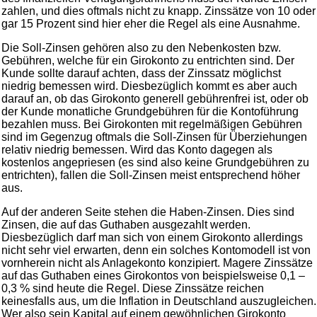
zahlen, und dies oftmals nicht zu knapp. Zinssätze von 10 oder
gar 15 Prozent sind hier eher die Regel als eine Ausnahme.
Die Soll-Zinsen gehören also zu den Nebenkosten bzw.
Gebühren, welche für ein Girokonto zu entrichten sind. Der
Kunde sollte darauf achten, dass der Zinssatz möglichst
niedrig bemessen wird. Diesbezüglich kommt es aber auch
darauf an, ob das Girokonto generell gebührenfrei ist, oder ob
der Kunde monatliche Grundgebühren für die Kontoführung
bezahlen muss. Bei Girokonten mit regelmäßigen Gebühren
sind im Gegenzug oftmals die Soll-Zinsen für Überziehungen
relativ niedrig bemessen. Wird das Konto dagegen als
kostenlos angepriesen (es sind also keine Grundgebühren zu
entrichten), fallen die Soll-Zinsen meist entsprechend höher
aus.
Auf der anderen Seite stehen die Haben-Zinsen. Dies sind
Zinsen, die auf das Guthaben ausgezahlt werden.
Diesbezüglich darf man sich von einem Girokonto allerdings
nicht sehr viel erwarten, denn ein solches Kontomodell ist von
vornherein nicht als Anlagekonto konzipiert. Magere Zinssätze
auf das Guthaben eines Girokontos von beispielsweise 0,1 –
0,3 % sind heute die Regel. Diese Zinssätze reichen
keinesfalls aus, um die Inflation in Deutschland auszugleichen.
Wer also sein Kapital auf einem gewöhnlichen Girokonto