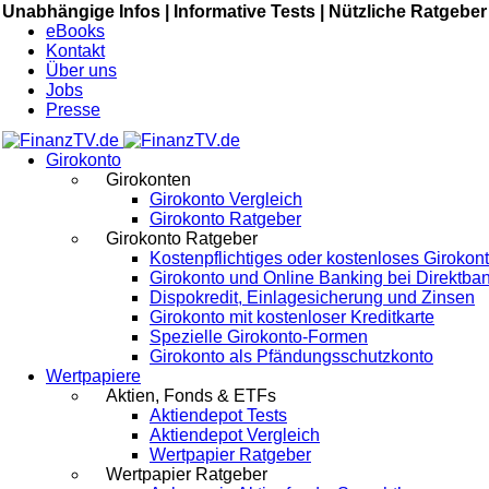
Unabhängige Infos |
Informative Tests |
Nützliche Ratgeber
eBooks
Kontakt
Über uns
Jobs
Presse
Girokonto
Girokonten
Girokonto Vergleich
Girokonto Ratgeber
Girokonto Ratgeber
Kostenpflichtiges oder kostenloses Girokon
Girokonto und Online Banking bei Direktba
Dispokredit, Einlagesicherung und Zinsen
Girokonto mit kostenloser Kreditkarte
Spezielle Girokonto-Formen
Girokonto als Pfändungsschutzkonto
Wertpapiere
Aktien, Fonds & ETFs
Aktiendepot Tests
Aktiendepot Vergleich
Wertpapier Ratgeber
Wertpapier Ratgeber