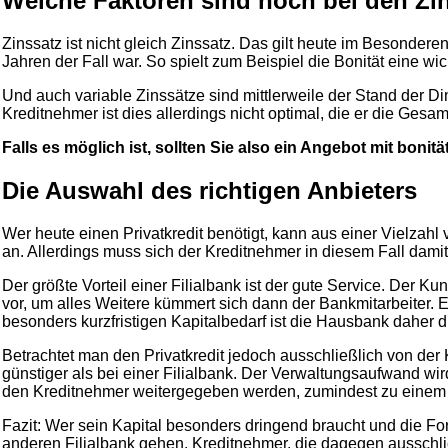
Welche Faktoren sind noch bei den Zin
Zinssatz ist nicht gleich Zinssatz. Das gilt heute im Besonder
Jahren der Fall war. So spielt zum Beispiel die Bonität eine wi
Und auch variable Zinssätze sind mittlerweile der Stand der 
Kreditnehmer ist dies allerdings nicht optimal, die er die Ges
Falls es möglich ist, sollten Sie also ein Angebot mit bon
Die Auswahl des richtigen Anbieters
Wer heute einen Privatkredit benötigt, kann aus einer Vielzah
an. Allerdings muss sich der Kreditnehmer in diesem Fall damit
Der größte Vorteil einer Filialbank ist der gute Service. Der 
vor, um alles Weitere kümmert sich dann der Bankmitarbeiter. E
besonders kurzfristigen Kapitalbedarf ist die Hausbank daher d
Betrachtet man den Privatkredit jedoch ausschließlich von der
günstiger als bei einer Filialbank. Der Verwaltungsaufwand wi
den Kreditnehmer weitergegeben werden, zumindest zu einem 
Fazit: Wer sein Kapital besonders dringend braucht und die Fo
anderen Filialbank gehen. Kreditnehmer, die dagegen ausschlie