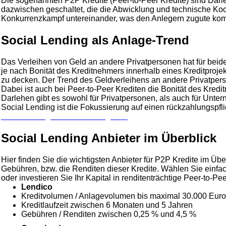
Die sogenannten P2P Kredite (Peer-to-Peer Kredite) sind Darl
dazwischen geschaltet, die die Abwicklung und technische Koo
Konkurrenzkampf untereinander, was den Anlegern zugute kommt
Social Lending als Anlage-Trend
Das Verleihen von Geld an andere Privatpersonen hat für beid
je nach Bonität des Kreditnehmers innerhalb eines Kreditprojek
zu decken. Der Trend des Geldverleihens an andere Privatperso
Dabei ist auch bei Peer-to-Peer Krediten die Bonität des Kredi
Darlehen gibt es sowohl für Privatpersonen, als auch für Un
Social Lending ist die Fokussierung auf einen rückzahlungspflic
Zu unserem großen Kreditvergleich
Social Lending Anbieter im Überblick
Hier finden Sie die wichtigsten Anbieter für P2P Kredite im 
Gebühren, bzw. die Renditen dieser Kredite. Wählen Sie einfac
oder investieren Sie Ihr Kapital in renditenträchtige Peer-to-Pee
Lendico
Kreditvolumen / Anlagevolumen bis maximal 30.000 Euro
Kreditlaufzeit zwischen 6 Monaten und 5 Jahren
Gebühren / Renditen zwischen 0,25 % und 4,5 %