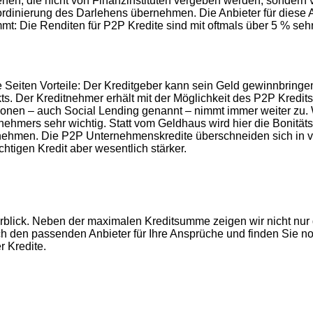
ehen, die nicht von Finanzinstituten vergeben werden, sondern 
rdinierung des Darlehens übernehmen. Die Anbieter für diese A
: Die Renditen für P2P Kredite sind mit oftmals über 5 % seh
e Seiten Vorteile: Der Kreditgeber kann sein Geld gewinnbringe
ts. Der Kreditnehmer erhält mit der Möglichkeit des P2P Kredits
nen – auch Social Lending genannt – nimmt immer weiter zu. Wi
tnehmers sehr wichtig. Statt vom Geldhaus wird hier die Bonität
ternehmen. Die P2P Unternehmenskredite überschneiden sich in
htigen Kredit aber wesentlich stärker.
Überblick. Neben der maximalen Kreditsumme zeigen wir nicht n
h den passenden Anbieter für Ihre Ansprüche und finden Sie no
r Kredite.