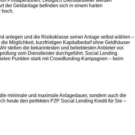
von Privatpersonen. Lediglich Dienstanbieter werden
rt der Geldanlage befinden sich in einem harten
r hoch.
nd anlegen und die Risikoklasse seiner Anlage selbst wählen –
 die Möglichkeit, kurzfristigen Kapitalbedarf ohne Geldhäuser
r stellen die bekanntesten und beliebtesten Anbieter vor.
sprüfung vom Dienstleister durchgeführt. Social Lending
 vielen Punkten stark mit Crowdfunding-Kampagnen – beim
ur die minimale und maximale Anlagedauer, sondern auch die
ch heute den perfekten P2P Social Lending Kredit für Sie –