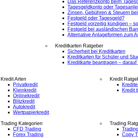
Das Referenzkonto beim Tages
Tagesgeldkonto oder Tagesanle
Zinsen, Gebühren & Steuern be
Festgeld oder Tagesgeld?
Festgeld vorzeitig kündigen – so
Festgeld bei ausländischen Ba
Alternative Anlageformen zum 
Kreditkarten Ratgeber
Sicherheit bei Kreditkarten
Kreditkarten für Schüler und St
Kreditkarte beantragen – darau
Kredit Arten
Kredit Ratge
Privatkredit
Kredite
Kleinkredit
Kredit 
Onlinekredit
Blitzkredit
Autokredit
Wertpapierkredit
Trading Kategorien
Trading Rat
CFD Trading
Trading
Forex Trading
Copy Tr