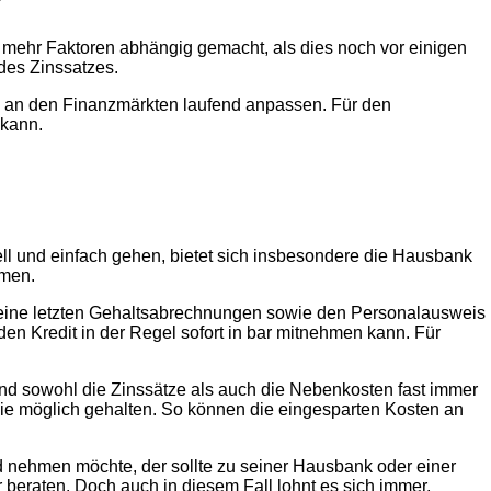
?
us mehr Faktoren abhängig gemacht, als dies noch vor einigen
 des Zinssatzes.
ng an den Finanzmärkten laufend anpassen. Für den
 kann.
ell und einfach gehen, bietet sich insbesondere die Hausbank
mmen.
ch seine letzten Gehaltsabrechnungen sowie den Personalausweis
den Kredit in der Regel sofort in bar mitnehmen kann. Für
sind sowohl die Zinssätze als auch die Nebenkosten fast immer
 wie möglich gehalten. So können die eingesparten Kosten an
nd nehmen möchte, der sollte zu seiner Hausbank oder einer
 beraten. Doch auch in diesem Fall lohnt es sich immer,