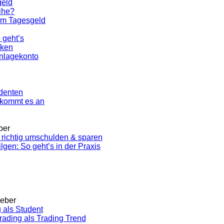
geld
ihe?
im Tagesgeld
 geht’s
nken
Anlagekonto
udenten
f kommt es an
ber
 richtig umschulden & sparen
tilgen: So geht’s in der Praxis
geber
 als Student
ading als Trading Trend