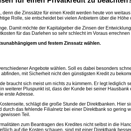
sen für einen Privatkredit zu beachten
en, denn die Zinssätze für einen Kredit werden heute von weita
chtige Rolle, sie entscheidet bei vielen Anbietern über die Höhe
Dinge. Damit möchte der Kapitalgeber die Zinsen der Entwicklu
amtkosten für das Darlehen so sehr schlecht im Voraus errechnen
itätsunabhängigem und festem Zinssatz wählen.
l verschiedener Angebote wählen. Soll es dabei besonders schn
 abfinden, mit Sicherheit nicht den günstigsten Kredit zu beko
Kunde braucht sich meist um nichts zu kümmern. Er legt ledigli
in weiterer Pluspunkt ist, dass der Kunde bei seiner Hausbank 
ie erste Adresse.
 Kostenseite, schlägt die große Stunde der Direktbanken. Hier 
rd durch das fehlende Filialnetz bei einer Direktbank so gering
gewissen Teil.
rmalitäten zum Beantragen des Kredites nicht selbst in die Ha
ßlich auf die Kosten schauen, sind mit einer Direktbank besser