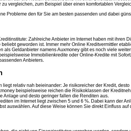
zu vergleichen, zum Beispiel über einen komfortablen Vergleic
hne Probleme den für Sie am besten passenden und dabei günsti
reditinstitute: Zahlreiche Anbieter im Internet haben mit ihren 
beliebt geworden ist. Immer mehr Online Kreditvermittler etabl
als Geldanbieter namens Auxmoney gibt es noch viele weitere A
 beispielsweise Immobilienkredite oder Online-Kredite mit Sofo
 passenden Anbieters.
n
iegt relativ nah beieinander: Je risikoreicher der Kredit, desto
xmoney beispielsweise reichen die Risikoklassen der Kreditnehm
die Anlage und desto geringer fallen die Renditen aus.
editen im Internet liegt zwischen 5 und 6 %. Dabei kann der A
elbst auswählen. Auf diese Weise können Sie direkt Einfluss au