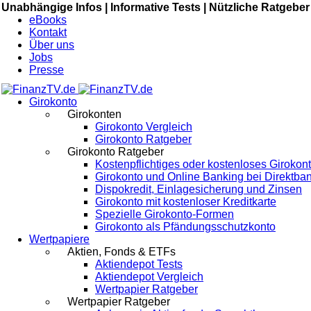
Unabhängige Infos |
Informative Tests |
Nützliche Ratgeber
eBooks
Kontakt
Über uns
Jobs
Presse
Girokonto
Girokonten
Girokonto Vergleich
Girokonto Ratgeber
Girokonto Ratgeber
Kostenpflichtiges oder kostenloses Girokon
Girokonto und Online Banking bei Direktba
Dispokredit, Einlagesicherung und Zinsen
Girokonto mit kostenloser Kreditkarte
Spezielle Girokonto-Formen
Girokonto als Pfändungsschutzkonto
Wertpapiere
Aktien, Fonds & ETFs
Aktiendepot Tests
Aktiendepot Vergleich
Wertpapier Ratgeber
Wertpapier Ratgeber